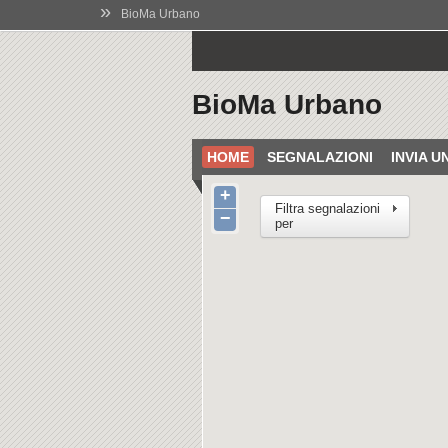
»
BioMa Urbano
BioMa Urbano
HOME
SEGNALAZIONI
INVIA 
+
Filtra segnalazioni
−
per