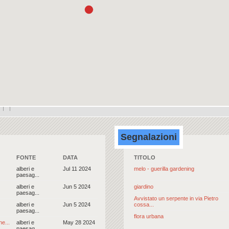
Segnalazioni
FONTE
DATA
TITOLO
alberi e
Jul 11 2024
melo - guerilla gardening
paesag...
alberi e
Jun 5 2024
giardino
paesag...
Avvistato un serpente in via Pietro
alberi e
Jun 5 2024
cossa...
paesag...
flora urbana
e...
alberi e
May 28 2024
paesag...