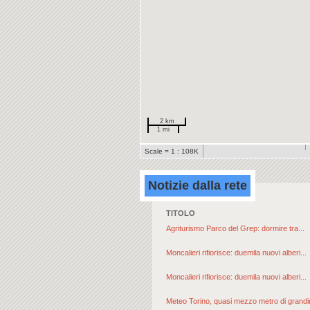
2 km
1 mi
Scale = 1 : 108K
Notizie dalla rete
TITOLO
Agriturismo Parco del Grep: dormire tra...
Moncalieri rifiorisce: duemila nuovi alberi...
Moncalieri rifiorisce: duemila nuovi alberi...
Meteo Torino, quasi mezzo metro di grandin