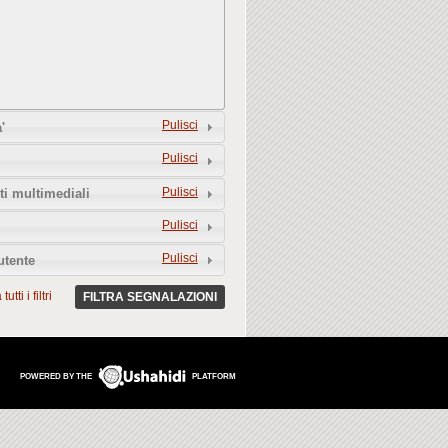
Pulisci
'
Pulisci
Pulisci
i multimediali
Pulisci
Pulisci
utente
utti i filtri
FILTRA SEGNALAZIONI
POWERED BY THE
PLATFORM