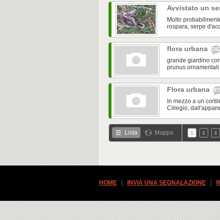
Avvistato un ser
Molto probabilmente
rospara, serpe d'acq
flora urbana
636
grande giardino cond
prunus ornamentali e
Flora urbana
97
In mezzo a un cortil
Ciliegio, dall'appare
Lista
Mappa
1
2
3
HOME
INVIA UNA SEGNALAZIONE
R