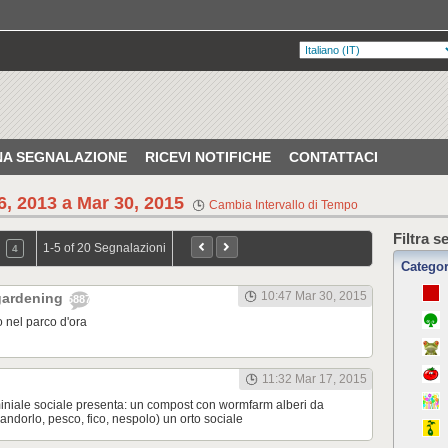
UNA SEGNALAZIONE
RICEVI NOTIFICHE
CONTATTACI
, 2013 a Mar 30, 2015
Cambia Intervallo di Tempo
Filtra s
1-5 of 20 Segnalazioni
4
Categor
10:47 Mar 30, 2015
 gardening
5887
 nel parco d'ora
11:32 Mar 17, 2015
niale sociale presenta: un compost con wormfarm alberi da
mandorlo, pesco, fico, nespolo) un orto sociale