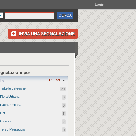
Login
INVIA UNA SEGNALAZIONE
egnalazioni per
Pulisci
ia
Tutte le categorie
20
Flora Urbana
9
Fauna Urbana
6
Orti
5
Giardini
2
Terzo Paesaggio
0