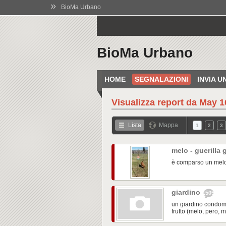
»
BioMa Urbano
BioMa Urbano
HOME
SEGNALAZIONI
INVIA 
Visualizza report da
May 16
Lista
Mappa
1
2
3
melo - guerilla
è comparso un melo
giardino
1505
un giardino condomi
frutto (melo, pero, 