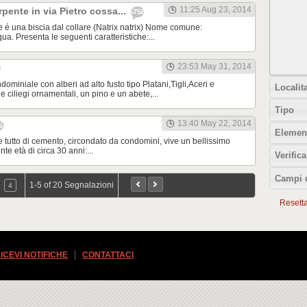
11:25 Aug 23, 2014
pente in via Pietro cossa...
5758
 é una biscia dal collare (Natrix natrix) Nome comune:
ua. Presenta le seguenti caratteristiche:...
23:53 May 31, 2014
2
ominiale con alberi ad alto fusto tipo Platani,Tigli,Aceri e
Localita
 ciliegi ornamentali, un pino e un abete,...
Tipo
13:40 May 22, 2014
5
Element
e tutto di cemento, circondato da condomini, vive un bellissimo
nte età di circa 30 anni:...
Verifica
Campi 
1-5 of 20 Segnalazioni
4
Resetta t
ICEVI NOTIFICHE
CONTATTACI