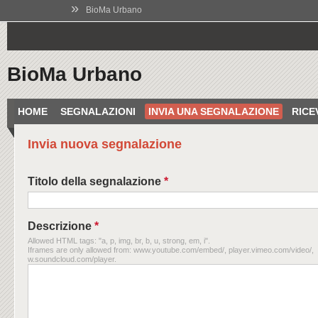
»
BioMa Urbano
BioMa Urbano
HOME
SEGNALAZIONI
INVIA UNA SEGNALAZIONE
RICE
Invia nuova segnalazione
Titolo della segnalazione
*
Descrizione
*
Allowed HTML tags: "a, p, img, br, b, u, strong, em, i".
Iframes are only allowed from: www.youtube.com/embed/, player.vimeo.com/video/,
w.soundcloud.com/player.