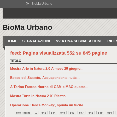
»
BioMa Urbano
BioMa Urbano
HOME
SEGNALAZIONI
INVIA UNA SEGNALAZIONE
RICE
feed: Pagina visualizzata 552 su 845 pagine
TITOLO
Mostra Arte in Natura 2.0 Almese 20 giugno...
Bosco del Sasseto, Acquapendente: tutte...
A Torino l'atteso ritorno di GAM e MAO questo...
Mostra "Arte in Natura 2.0" Ricetto...
Operazione 'Dance Monkey', spunta un fucile...
845 Pagine
1
543
544
545
546
547
548
549
550