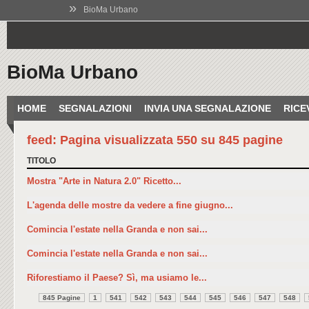
»
BioMa Urbano
BioMa Urbano
HOME
SEGNALAZIONI
INVIA UNA SEGNALAZIONE
RICE
feed: Pagina visualizzata 550 su 845 pagine
TITOLO
Mostra "Arte in Natura 2.0" Ricetto...
L'agenda delle mostre da vedere a fine giugno...
Comincia l'estate nella Granda e non sai...
Comincia l'estate nella Granda e non sai...
Riforestiamo il Paese? Sì, ma usiamo le...
845 Pagine
1
541
542
543
544
545
546
547
548