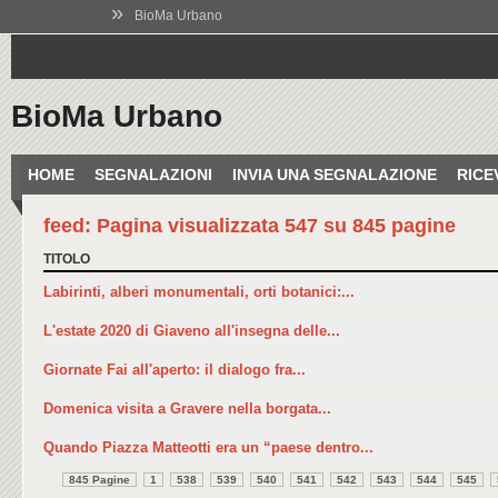
»
BioMa Urbano
BioMa Urbano
HOME
SEGNALAZIONI
INVIA UNA SEGNALAZIONE
RICE
feed: Pagina visualizzata 547 su 845 pagine
TITOLO
Labirinti, alberi monumentali, orti botanici:...
L'estate 2020 di Giaveno all'insegna delle...
Giornate Fai all'aperto: il dialogo fra...
Domenica visita a Gravere nella borgata...
Quando Piazza Matteotti era un “paese dentro...
845 Pagine
1
538
539
540
541
542
543
544
545