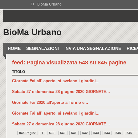
»
BioMa Urbano
BioMa Urbano
HOME
SEGNALAZIONI
INVIA UNA SEGNALAZIONE
RICE
feed: Pagina visualizzata 548 su 845 pagine
TITOLO
Giornate Fai all' aperto, si svelano i giardini...
Sabato 27 e domenica 28 giugno 2020 GIORNATE...
Giornate Fai 2020 all'aperto a Torino e...
Giornate Fai all' aperto, si svelano i giardini...
Sabato 27 e domenica 28 giugno 2020 GIORNATE...
845 Pagine
1
539
540
541
542
543
544
545
546