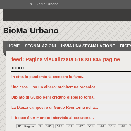
»
BioMa Urbano
BioMa Urbano
HOME
SEGNALAZIONI
INVIA UNA SEGNALAZIONE
RICE
feed: Pagina visualizzata 518 su 845 pagine
TITOLO
In città la pandemia fa crescere la fame...
Una casa… su un albero: architettura organica...
Dipinto di Guido Reni creduto disperso torna...
La Danza campestre di Guido Reni torna nella...
Il bosco è un mondo: intervista al cercatore...
845 Pagine
1
509
510
511
512
513
514
515
516