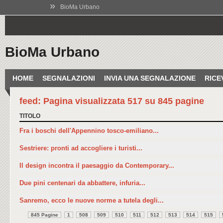
»
BioMa Urbano
BioMa Urbano
HOME
SEGNALAZIONI
INVIA UNA SEGNALAZIONE
RICE
feed: Pagina visualizzata 517 su 845 pagine
TITOLO
Fra i boschi dell'Appennino tosco-emiliano...
Sestriere: pronti ad accogliere i turisti...
Il design incontra il paesaggio da Contemporary...
Due pini centenari da abbattere, infuria...
Sanremo, ecco le nuove norme a tutela degli...
845 Pagine
1
508
509
510
511
512
513
514
515