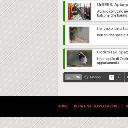
UrBEES: Apiario
Apiario collocato ne
balcone che hanno p
ho visto una ta
non so che specie s
Codirosso Spa
Una coppia di Codir
appartamento. Le uo
Lista
Mappa
1
2
HOME
INVIA UNA SEGNALAZIONE
R