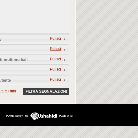
Pulisci
'
Pulisci
Pulisci
i multimediali
Pulisci
Pulisci
utente
utti i filtri
FILTRA SEGNALAZIONI
POWERED BY THE
PLATFORM