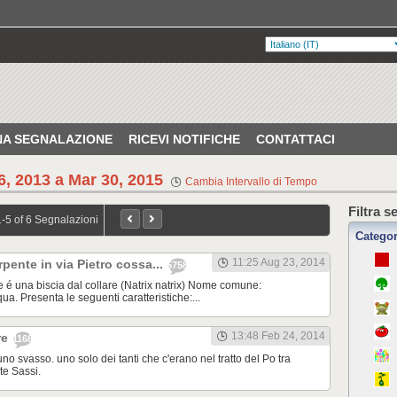
UNA SEGNALAZIONE
RICEVI NOTIFICHE
CONTATTACI
, 2013 a Mar 30, 2015
Cambia Intervallo di Tempo
Filtra s
1-5 of 6 Segnalazioni
Categor
11:25 Aug 23, 2014
pente in via Pietro cossa...
5758
 é una biscia dal collare (Natrix natrix) Nome comune:
ua. Presenta le seguenti caratteristiche:...
13:48 Feb 24, 2014
re
1168
uno svasso. uno solo dei tanti che c'erano nel tratto del Po tra
te Sassi.