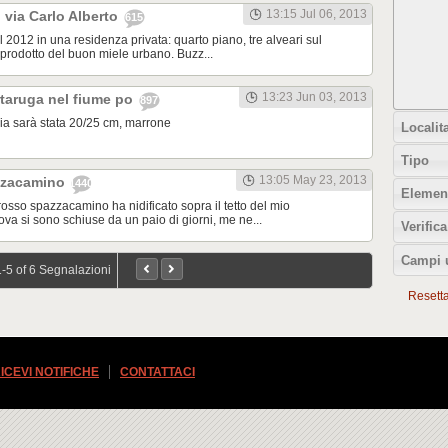
13:15 Jul 06, 2013
 via Carlo Alberto
615
l 2012 in una residenza privata: quarto piano, tre alveari sul
rodotto del buon miele urbano. Buzz...
13:23 Jun 03, 2013
rtaruga nel fiume po
897
ia sarà stata 20/25 cm, marrone
Localita
Tipo
13:05 May 23, 2013
zzacamino
1440
Element
osso spazzacamino ha nidificato sopra il tetto del mio
va si sono schiuse da un paio di giorni, me ne...
Verifica
Campi 
1-5 of 6 Segnalazioni
Resetta t
ICEVI NOTIFICHE
CONTATTACI