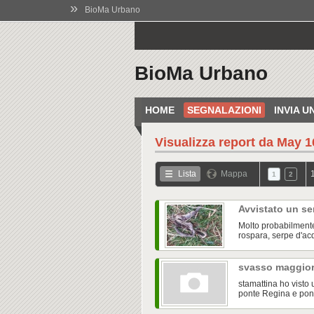
»
BioMa Urbano
BioMa Urbano
HOME
SEGNALAZIONI
INVIA 
Visualizza report da
May 16
Lista
Mappa
1
2
Avvistato un ser
Molto probabilmente
rospara, serpe d'acq
svasso maggio
stamattina ho visto 
ponte Regina e pon