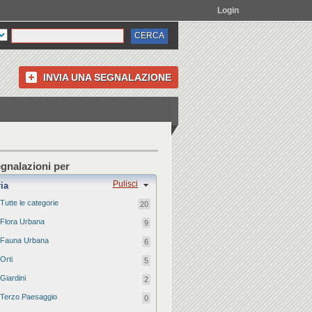
Login
INVIA UNA SEGNALAZIONE
egnalazioni per
Pulisci
ia
Tutte le categorie
20
Flora Urbana
9
Fauna Urbana
6
Orti
5
Giardini
2
Terzo Paesaggio
0